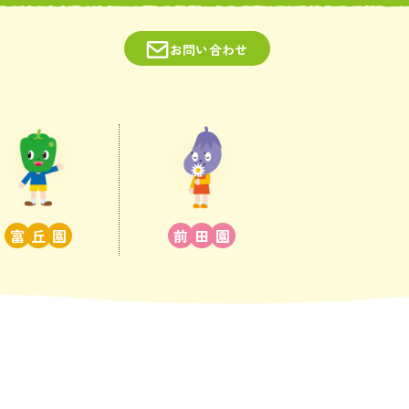
お問い合わせ
富
丘
園
前
田
園