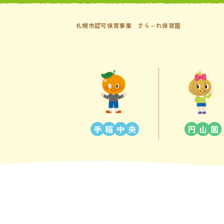
札幌市認可保育事業 さら～れ保育園
手
稲
中
央
円
山
園